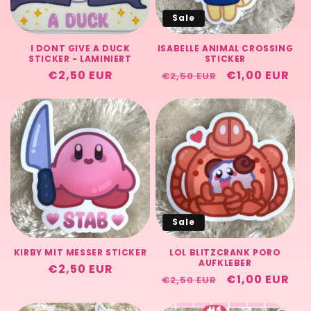
r
Sale
i
I DONT GIVE A DUCK
ISABELLE ANIMAL CROSSING
e
STICKER - LAMINIERT
STICKER
Normaler
€2,50 EUR
Normaler
Verkaufspre
€1,00 EUR
€2,50 EUR
:
Preis
Preis
Sale
KIRBY MIT MESSER STICKER
LOL BLITZCRANK PORO
AUFKLEBER
Normaler
€2,50 EUR
Normaler
Verkaufspre
€1,00 EUR
€2,50 EUR
Preis
Preis