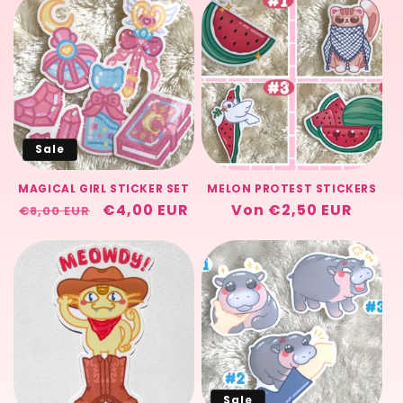
Sale
MAGICAL GIRL STICKER SET
MELON PROTEST STICKERS
Normaler
Verkaufspreis
€4,00 EUR
Normaler
Von €2,50 EUR
€8,00 EUR
Preis
Preis
Sale