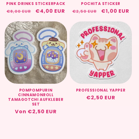
PINK DRINKS STICKERPACK
POCHITA STICKER
Normaler
Verkaufspreis
€4,00 EUR
Normaler
Verkaufspre
€1,00 EUR
€8,00 EUR
€2,50 EUR
Preis
Preis
POMPOMPURIN
PROFESSIONAL YAPPER
CINNAMONROLL
Normaler
€2,50 EUR
TAMAGOTCHI AUFKLEBER
SET
Preis
Normaler
Von €2,50 EUR
Preis